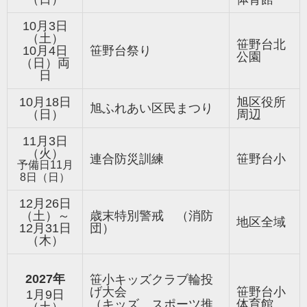
10月3日
（土）
笹野台北
10月4日
笹野台祭り
公園
（日）両
日
10月18日
旭区役所
旭ふれあい区民まつり
（日）
周辺
11月3日
（火）
連合防災訓練
笹野台小
予備日11月
8日（日）
12月26日
（土
）～
歳末特別警戒 （消防
地区全域
12月31日
団
）
（木）
2027年
笹小キッズクラブ輪投
げ大会
笹野台小
1月9日
（キッズ、スポーツ推
体育館
（
土
）