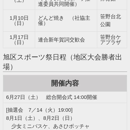
進委員共同開催）
笹野台北
1月10日
どんど焼き （社協主
（
日
）
催）
公園
1月17日
笹野台ケ
連合新年賀詞交歓会
（日）
アプラザ
旭区スポーツ祭日程（地区大会勝者出
場）
開催内容
6月27日（土） 総合開会式 14:00開催
[抽選会 7／14
（火
）19:00
]
8月1日（土）、8月2日（日）
少女ミニバスケ、あさひボッチャ