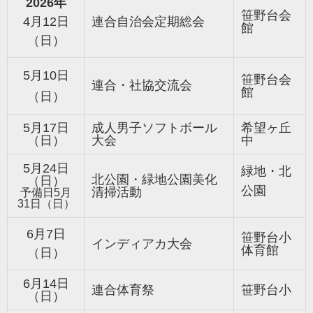
2026年
笹野台会
4月12日
連合自治会定期総会
館
（日）
5月10日
笹野台会
連合・社協交流会
館
（日）
5月17日
成人男子ソフトボール
希望ヶ丘
（日）
大会
中
5月24日
緑地・北
北公園・緑地公園美化
（日）
公園
清掃活動
予備日5月
31日（日）
6月7日
笹野台小
インディアカ
大会
体育館
（日）
6月14日
連合体育祭
笹野台小
（日）