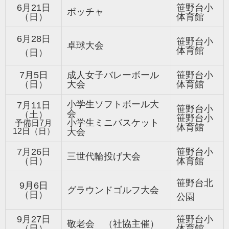
6月21日
笹野台小
ボッチャ
（日）
体育館
6月28日
笹野台小
卓球大会
体育館
（日）
7月5日
成人女子バレーボール
笹野台小
（日）
大会
体育館
小学生ソフトボール大
7月11日
笹野台小
会
（土）
笹野台小
小学生ミニバスケット
予備日7月
体育館
12日（日）
大会
7月26日
笹野台小
三世代輪投げ大会
（日）
体育館
笹野台北
9月6日
グラウンドゴルフ大会
（日）
公園
9月27日
笹野台小
敬老会 （社協主催）
（日）
体育館